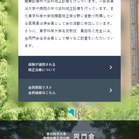
開業診療所で歯科矯正診療を行っています。一部会員
は大学や病院の中で歯科矯正診療を行っています。ま
た東京科学大学顎顔面矯正学分野に常勤で所属してい
る医局員は準会員として会の活動に参加しています。
さらに、東京科学大学名誉教授 黒田敬之先生には、
当同門会名誉会員として様々なご助言をいただいてい
ます。
保険が適用される
矯正治療について
会員医院リスト
会員検索はこちら