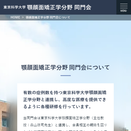
togg
MENU
navi
HOME
≫
顎顔面矯正学分野 同門会について
顎顔面矯正学分野 同門会について
有数の症例数を持つ東京科学大学顎顔面矯
正学分野と連携し、高度な医療を提供でき
るように各種研修を行っています。
当同門会は東京科学大学顎顔面矯正学分野（主任教
授：森山啓司先生）と連携し、会員相互の親睦を図り