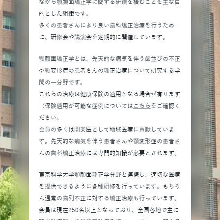
ながら顎顔面矯正学に関する研鑽を積むことを主な目
的とした組織です。
多くの患者さんにより良い歯科矯正治療を行うため
に、研修会や講演会を定期的に開催しています。
顎顔面矯正学とは、先天的な病気を伴う歯並びの不正
や顎変形症の患者さんの矯正治療について研究する学
問の一分野です。
これらの治療は健康保険の適用となる場合が有ります
（保険適用が可能な症例については
こちら
をご確認く
ださい。
会員の多くは開業医として地域医療に貢献していま
す。先天的な病気を伴う患者さんや顎変形症の患者さ
んの歯科矯正治療には専門的知識が必要とされます。
東京科学大学顎顔面矯正学分野と連携し、適切な医療
を提供できるように各種研修を行っています。もちろ
ん通常の歯列不正に対する矯正治療も行っています。
会員は現在250名以上となっており、全国各地で主に